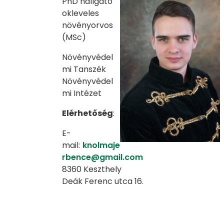
PhD hallgató
okleveles
növényorvos
(MSc)
Növényvédel
mi Tanszék
Növényvédel
mi Intézet
Elérhetőség
:
E-
mail:
knolmaje
rbence@gmail.com
8360 Keszthely
Deák Ferenc utca 16.