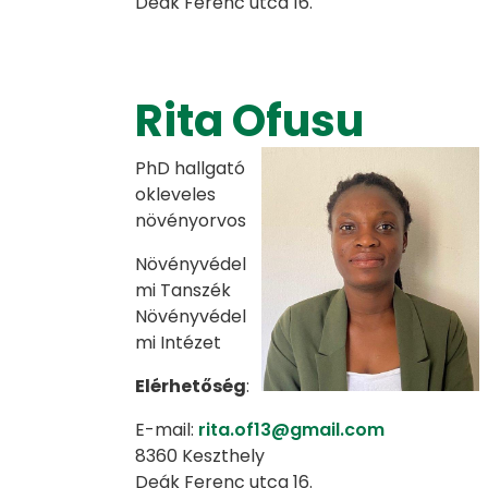
Deák Ferenc utca 16.
Rita Ofusu
PhD hallgató
okleveles
növényorvos
Növényvédel
mi Tanszék
Növényvédel
mi Intézet
Elérhetőség
:
E-mail:
rita.of13@gmail.com
8360 Keszthely
Deák Ferenc utca 16.