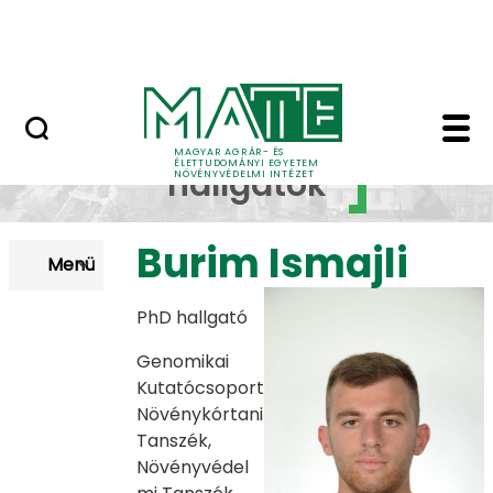
Ugrás a fő tartalomhoz
Szakmai gyakorlat tájékoztató
PhD hallgatók - Növén
PhD
MAGYAR AGRÁR- ÉS
ÉLETTUDOMÁNYI EGYETEM
hallgatók
NÖVÉNYVÉDELMI INTÉZET
Burim Ismajli
Menü
​​​PhD hallgató
Genomikai
Kutatócsoport
Növénykórtani
Tanszék,
Növényvédel