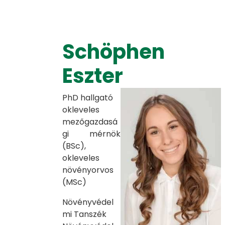
Schöphen
Eszter
PhD hallgató
okleveles
mezőgazdasá
gi mérnök
(BSc),
okleveles
növényorvos
(MSc)
Növényvédel
mi Tanszék