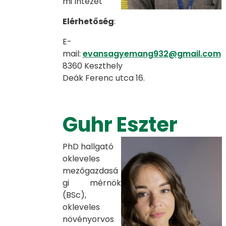
mi Intézet
Elérhetőség
:
E-
mail:
evansagyemang932@gmail.com
8360 Keszthely
Deák Ferenc utca 16.
Guhr Eszter
PhD hallgató
okleveles
mezőgazdasá
gi mérnök
(BSc),
okleveles
növényorvos