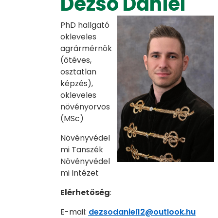
Dezső Dániel
PhD hallgató
okleveles
agrármérnök
(őtéves,
osztatlan
képzés),
okleveles
növényorvos
(MSc)
Növényvédel
mi Tanszék
Növényvédel
mi Intézet
Elérhetőség
:
E-mail:
dezsodaniel12@outlook.hu