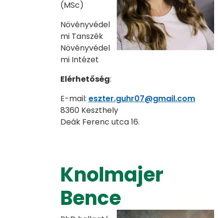
(MSc)
Növényvédel
mi Tanszék
Növényvédel
mi Intézet
Elérhetőség
:
E-mail:
eszter.guhr07@gmail.com
8360 Keszthely
Deák Ferenc utca 16.
Knolmajer
Bence