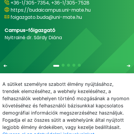
+36-1/305-7354, +36-1/305-7528
https://budaicampus.uni-mate.hu
foigazgato.buda@uni-mate.hu
Campus-főigazgató
Nyitrainé dr. Sárdy Diána
A sütiket személyre szabott élmény nyújtásához,
trendek elemzéséhez, a webhely kezeléséhez, a
felhasználók webhelyen történő mozgásának a nyomon
E-mail
Telefonkönyv
NEPTUN
E-learning
követéséhez és felhasználói bázisunkkal kapcsolatos
demográfiai információk megszerzéséhez használjuk.
Adatvédelem
Fogadja el az összes sütit a webhelyünk által nyújtott
legjobb élmény érdekében, vagy kezelje beállításait.