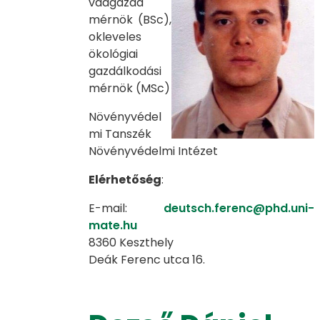
vadgazda
mérnök (BSc),
okleveles
ökológiai
gazdálkodási
mérnök (MSc)
Növényvédel
mi Tanszék
Növényvédelmi Intézet
Elérhetőség
:
E-mail:
deutsch.ferenc@phd.uni-
mate.hu
8360 Keszthely
Deák Ferenc utca 16.