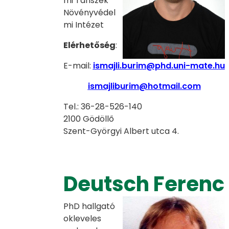
mi Tanszék
Növényvédel
mi Intézet
Elérhetőség
:
E-mail:
ismajli.burim@phd.uni-mate.hu
ismajliburim@hotmail.com
Tel.: 36-28-526-140
2100 Gödöllő
Szent-Györgyi Albert utca 4.
Deutsch Ferenc
PhD hallgató
okleveles