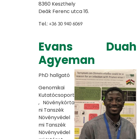
8360 Keszthely
Deák Ferenc utca 16.
Tel.:
+36 30 940 6069
Evans Duah
Agyeman
PhD hallgató
Genomikai
Kutatócsoport
, Növénykórta
ni Tanszék
Növényvédel
mi Tanszék
Növényvédel