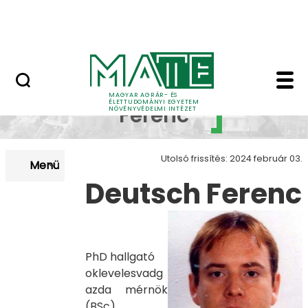
Ugrás a fő tartalomhoz
Szakmai gyakorlat tájékoztató
Deutsch Ferenc - Növ
Deutsch
MAGYAR AGRÁR- ÉS
ÉLETTUDOMÁNYI EGYETEM
Ferenc
NÖVÉNYVÉDELMI INTÉZET
Utolsó frissítés: 2024 február 03.
Menü
Deutsch Ferenc
PhD hallgató
oklevelesvadg
azda mérnök
(BSc),