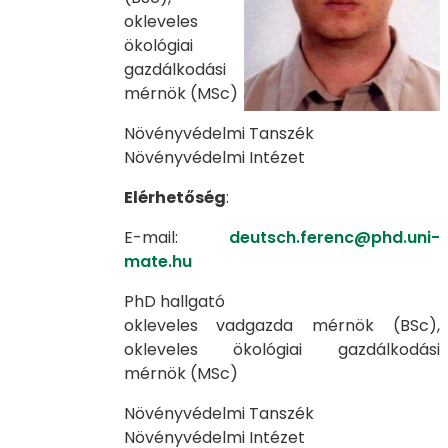
okleveles
ökológiai
gazdálkodási
mérnök (MSc)
Növényvédelmi Tanszék
Növényvédelmi Intézet
Elérhetőség
:
E-mail:
deutsch.ferenc@phd.uni-
mate.hu
PhD hallgató
okleveles vadgazda mérnök (BSc),
okleveles ökológiai gazdálkodási
mérnök (MSc)
Növényvédelmi Tanszék
Növényvédelmi Intézet