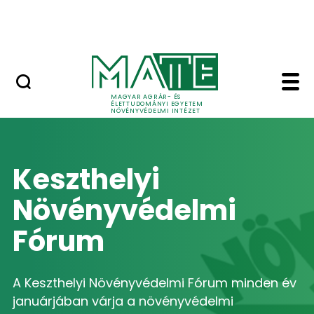
Skip to Main Content
Szakmai gyakorlat tájékoztató
Home - Növényvédelmi
MAGYAR AGRÁR- ÉS
ÉLETTUDOMÁNYI EGYETEM
NÖVÉNYVÉDELMI INTÉZET
Keszthelyi
Növényvédelmi
Fórum
A Keszthelyi Növényvédelmi Fórum minden év
januárjában várja a növényvédelmi